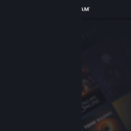
Kirjaudu sisään
Kauppa
Yhteisö
Tietoa
Tuki
Vaihda kieli
Hanki Steam-mobiilisovellus
Näytä työpöytäsivusto