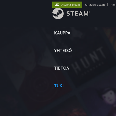
Asenna Steam
Kirjaudu sisään
|
kiel
KAUPPA
YHTEISÖ
TIETOA
TUKI