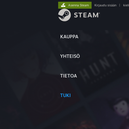
Asenna Steam
Kirjaudu sisään
|
kiel
KAUPPA
YHTEISÖ
TIETOA
TUKI