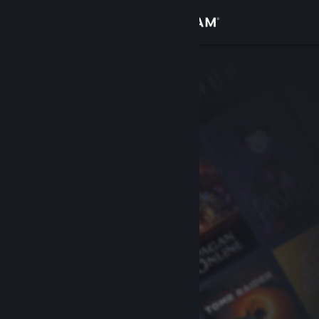
Kirjaudu sisään
Kauppa
Yhteisö
Tietoa
Tuki
Vaihda kieli
Hanki Steam-mobiilisovellus
Näytä työpöytäsivusto