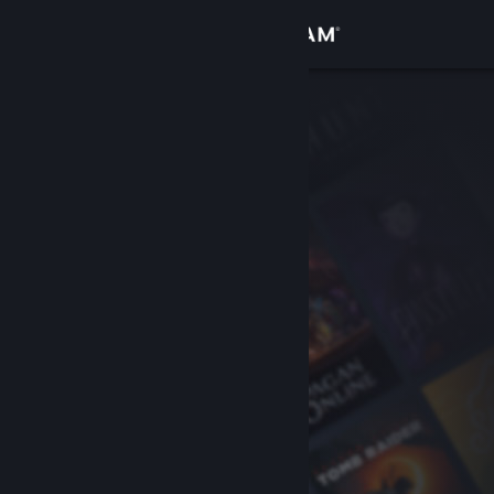
Kirjaudu sisään
Kauppa
Yhteisö
Tietoa
Tuki
Vaihda kieli
Hanki Steam-mobiilisovellus
Näytä työpöytäsivusto