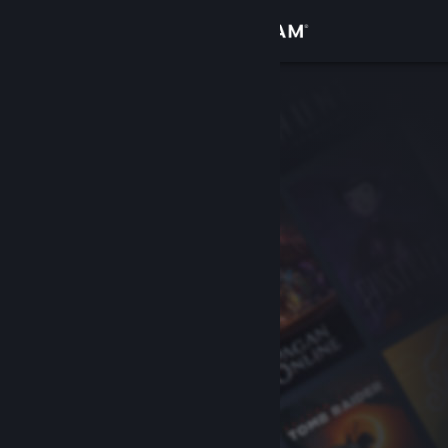
Kirjaudu sisään
Kauppa
Yhteisö
Tietoa
Tuki
Vaihda kieli
Hanki Steam-mobiilisovellus
Näytä työpöytäsivusto