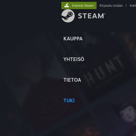
Asenna Steam
Kirjaudu sisään
|
kiel
KAUPPA
YHTEISÖ
TIETOA
TUKI