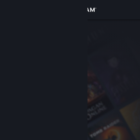
Kirjaudu sisään
Kauppa
Yhteisö
Tietoa
Tuki
Vaihda kieli
Hanki Steam-mobiilisovellus
Näytä työpöytäsivusto