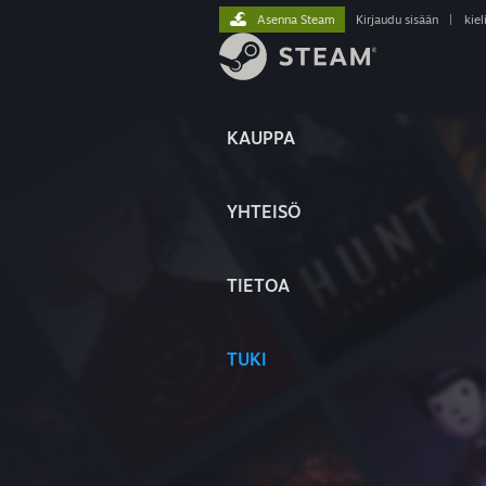
Asenna Steam
Kirjaudu sisään
|
kiel
KAUPPA
YHTEISÖ
TIETOA
TUKI