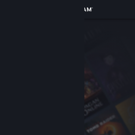
Kirjaudu sisään
Kauppa
Yhteisö
Tietoa
Tuki
Vaihda kieli
Hanki Steam-mobiilisovellus
Näytä työpöytäsivusto