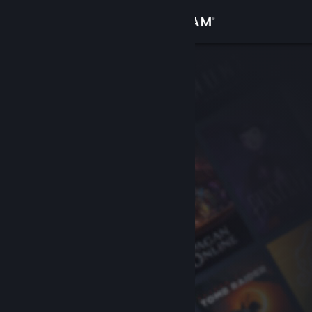
Kirjaudu sisään
Kauppa
Yhteisö
Tietoa
Tuki
Vaihda kieli
Hanki Steam-mobiilisovellus
Näytä työpöytäsivusto