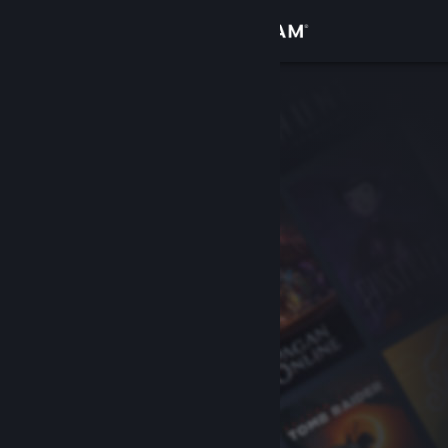
Kirjaudu sisään
Kauppa
Yhteisö
Tietoa
Tuki
Vaihda kieli
Hanki Steam-mobiilisovellus
Näytä työpöytäsivusto