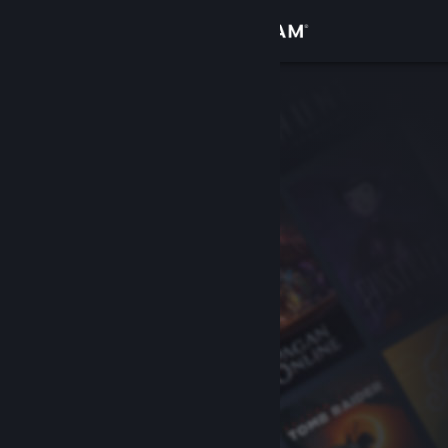
Kirjaudu sisään
Kauppa
Yhteisö
Tietoa
Tuki
Vaihda kieli
Hanki Steam-mobiilisovellus
Näytä työpöytäsivusto