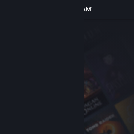
Kirjaudu sisään
Kauppa
Yhteisö
Tietoa
Tuki
Vaihda kieli
Hanki Steam-mobiilisovellus
Näytä työpöytäsivusto