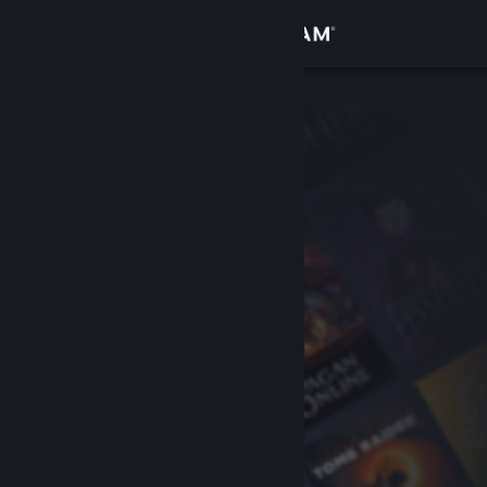
Kirjaudu sisään
Kauppa
Yhteisö
Tietoa
Tuki
Vaihda kieli
Hanki Steam-mobiilisovellus
Näytä työpöytäsivusto