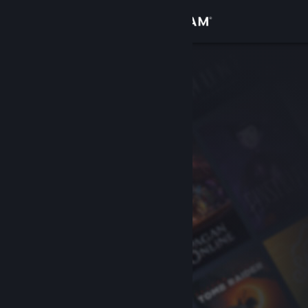
Kirjaudu sisään
Kauppa
Yhteisö
Tietoa
Tuki
Vaihda kieli
Hanki Steam-mobiilisovellus
Näytä työpöytäsivusto