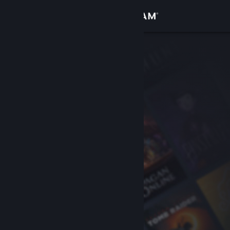
Kirjaudu sisään
Kauppa
Yhteisö
Tietoa
Tuki
Vaihda kieli
Hanki Steam-mobiilisovellus
Näytä työpöytäsivusto