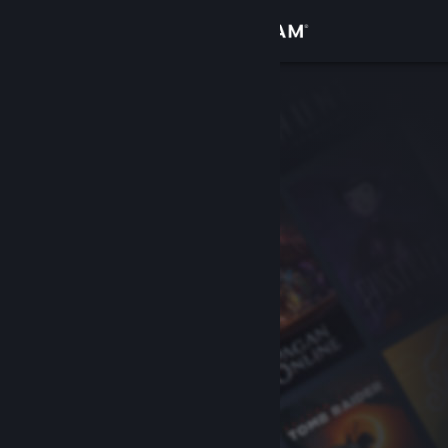
Kirjaudu sisään
Kauppa
Yhteisö
Tietoa
Tuki
Vaihda kieli
Hanki Steam-mobiilisovellus
Näytä työpöytäsivusto