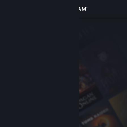
Kirjaudu sisään
Kauppa
Yhteisö
Tietoa
Tuki
Vaihda kieli
Hanki Steam-mobiilisovellus
Näytä työpöytäsivusto