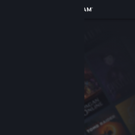
Kirjaudu sisään
Kauppa
Yhteisö
Tietoa
Tuki
Vaihda kieli
Hanki Steam-mobiilisovellus
Näytä työpöytäsivusto