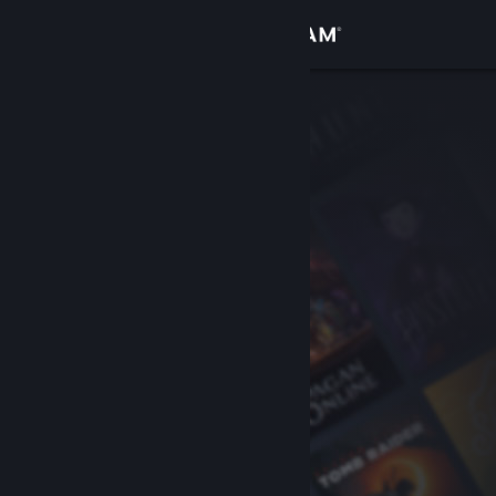
Kirjaudu sisään
Kauppa
Yhteisö
Tietoa
Tuki
Vaihda kieli
Hanki Steam-mobiilisovellus
Näytä työpöytäsivusto