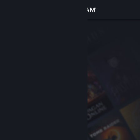
Kirjaudu sisään
Kauppa
Yhteisö
Tietoa
Tuki
Vaihda kieli
Hanki Steam-mobiilisovellus
Näytä työpöytäsivusto