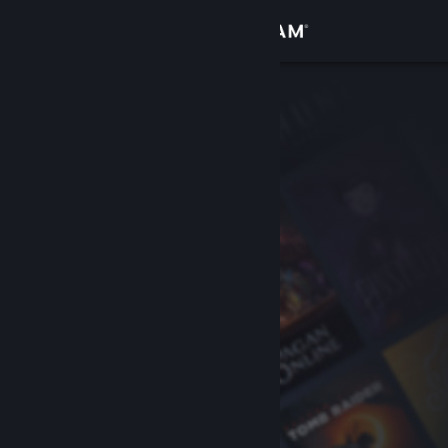
Kirjaudu sisään
Kauppa
Yhteisö
Tietoa
Tuki
Vaihda kieli
Hanki Steam-mobiilisovellus
Näytä työpöytäsivusto