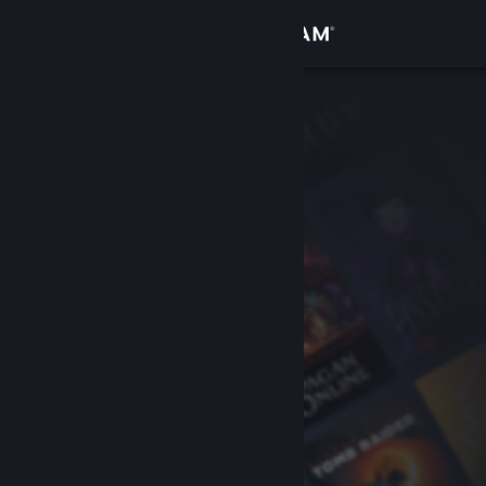
Kirjaudu sisään
Kauppa
Yhteisö
Tietoa
Tuki
Vaihda kieli
Hanki Steam-mobiilisovellus
Näytä työpöytäsivusto