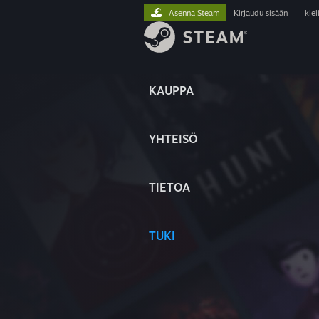
Asenna Steam
Kirjaudu sisään
|
kiel
KAUPPA
YHTEISÖ
TIETOA
TUKI