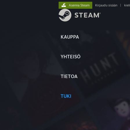
Asenna Steam
Kirjaudu sisään
|
kiel
KAUPPA
YHTEISÖ
TIETOA
TUKI