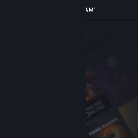
Kirjaudu sisään
Kauppa
Yhteisö
Tietoa
Tuki
Vaihda kieli
Hanki Steam-mobiilisovellus
Näytä työpöytäsivusto