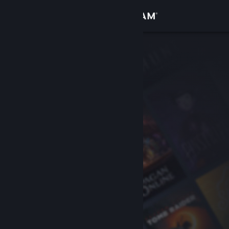
Kirjaudu sisään
Kauppa
Yhteisö
Tietoa
Tuki
Vaihda kieli
Hanki Steam-mobiilisovellus
Näytä työpöytäsivusto