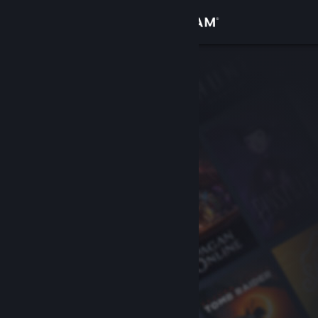
Kirjaudu sisään
Kauppa
Yhteisö
Tietoa
Tuki
Vaihda kieli
Hanki Steam-mobiilisovellus
Näytä työpöytäsivusto