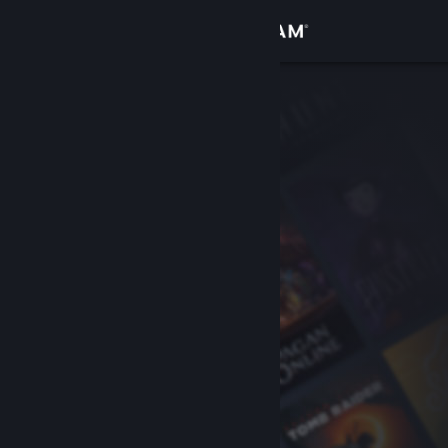
Kirjaudu sisään
Kauppa
Yhteisö
Tietoa
Tuki
Vaihda kieli
Hanki Steam-mobiilisovellus
Näytä työpöytäsivusto