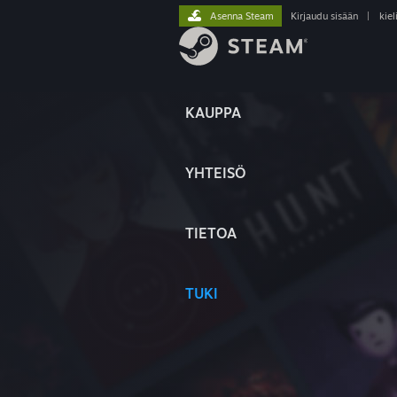
Asenna Steam
Kirjaudu sisään
|
kiel
KAUPPA
YHTEISÖ
TIETOA
TUKI