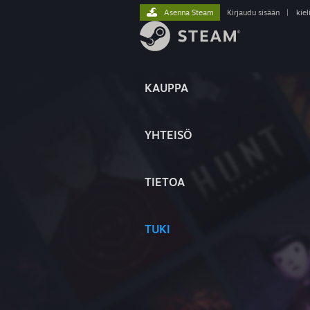
Asenna Steam
Kirjaudu sisään
|
kiel
KAUPPA
YHTEISÖ
TIETOA
TUKI