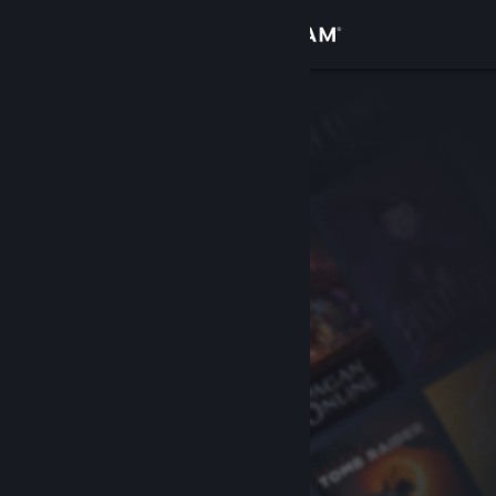
Kirjaudu sisään
Kauppa
Yhteisö
Tietoa
Tuki
Vaihda kieli
Hanki Steam-mobiilisovellus
Näytä työpöytäsivusto