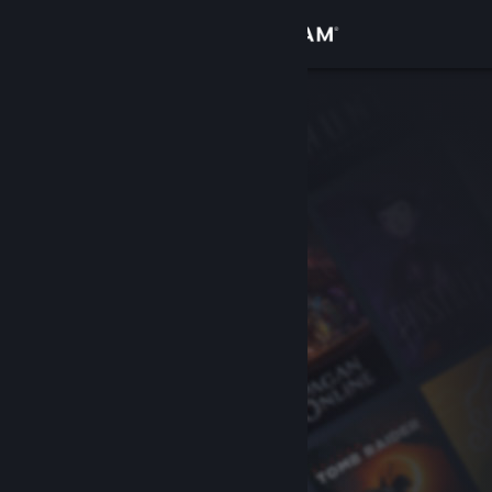
Kirjaudu sisään
Kauppa
Yhteisö
Tietoa
Tuki
Vaihda kieli
Hanki Steam-mobiilisovellus
Näytä työpöytäsivusto