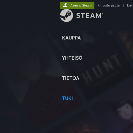
Asenna Steam
Kirjaudu sisään
|
kiel
KAUPPA
YHTEISÖ
TIETOA
TUKI