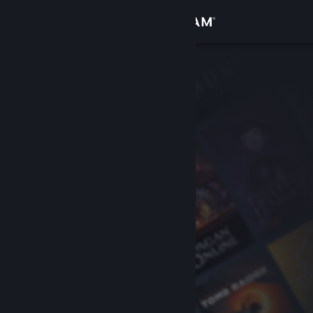
Kirjaudu sisään
Kauppa
Yhteisö
Tietoa
Tuki
Vaihda kieli
Hanki Steam-mobiilisovellus
Näytä työpöytäsivusto