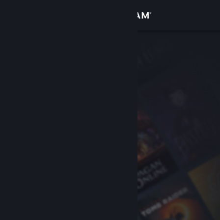
Kirjaudu sisään
Kauppa
Yhteisö
Tietoa
Tuki
Vaihda kieli
Hanki Steam-mobiilisovellus
Näytä työpöytäsivusto