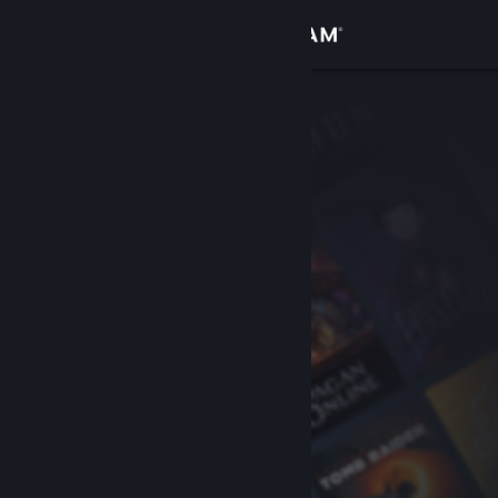
Kirjaudu sisään
Kauppa
Yhteisö
Tietoa
Tuki
Vaihda kieli
Hanki Steam-mobiilisovellus
Näytä työpöytäsivusto