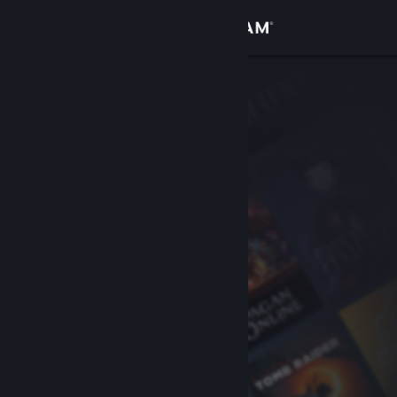
Kirjaudu sisään
Kauppa
Yhteisö
Tietoa
Tuki
Vaihda kieli
Hanki Steam-mobiilisovellus
Näytä työpöytäsivusto