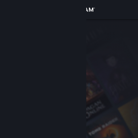
Kirjaudu sisään
Kauppa
Yhteisö
Tietoa
Tuki
Vaihda kieli
Hanki Steam-mobiilisovellus
Näytä työpöytäsivusto