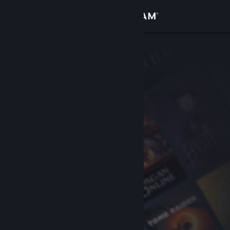
Kirjaudu sisään
Kauppa
Yhteisö
Tietoa
Tuki
Vaihda kieli
Hanki Steam-mobiilisovellus
Näytä työpöytäsivusto