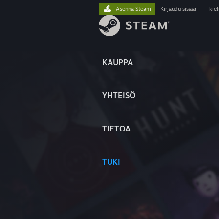
Asenna Steam
Kirjaudu sisään
|
kiel
KAUPPA
YHTEISÖ
TIETOA
TUKI