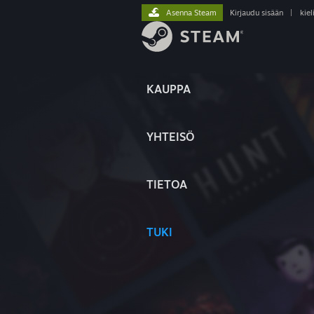
Asenna Steam
Kirjaudu sisään
|
kiel
KAUPPA
YHTEISÖ
TIETOA
TUKI