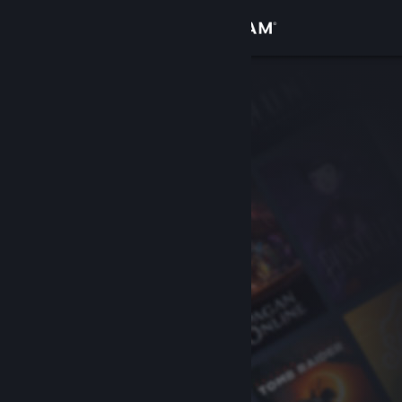
Kirjaudu sisään
Kauppa
Yhteisö
Tietoa
Tuki
Vaihda kieli
Hanki Steam-mobiilisovellus
Näytä työpöytäsivusto