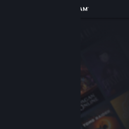
Kirjaudu sisään
Kauppa
Yhteisö
Tietoa
Tuki
Vaihda kieli
Hanki Steam-mobiilisovellus
Näytä työpöytäsivusto