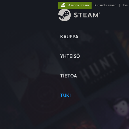
Asenna Steam
Kirjaudu sisään
|
kiel
KAUPPA
YHTEISÖ
TIETOA
TUKI