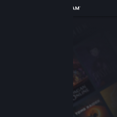
Kirjaudu sisään
Kauppa
Yhteisö
Tietoa
Tuki
Vaihda kieli
Hanki Steam-mobiilisovellus
Näytä työpöytäsivusto