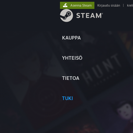
Asenna Steam
Kirjaudu sisään
|
kiel
KAUPPA
YHTEISÖ
TIETOA
TUKI