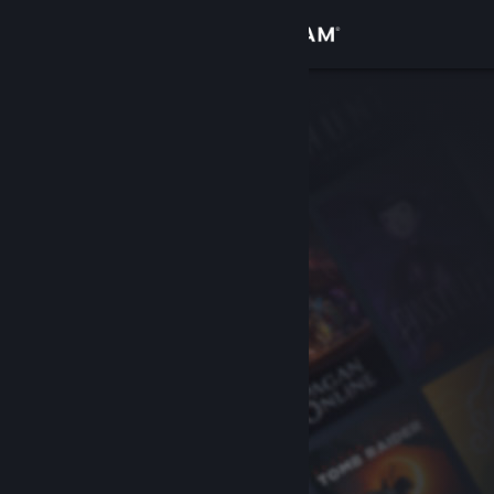
Kirjaudu sisään
Kauppa
Yhteisö
Tietoa
Tuki
Vaihda kieli
Hanki Steam-mobiilisovellus
Näytä työpöytäsivusto