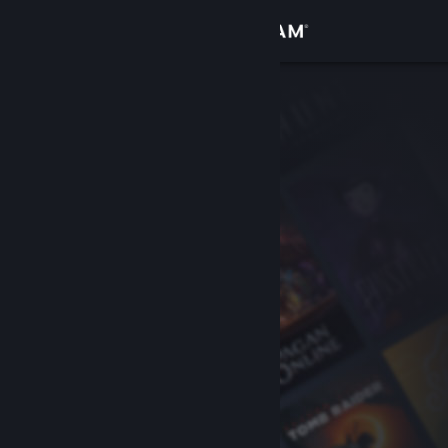
Kirjaudu sisään
Kauppa
Yhteisö
Tietoa
Tuki
Vaihda kieli
Hanki Steam-mobiilisovellus
Näytä työpöytäsivusto